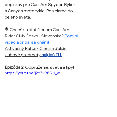
doplnkov pre Can-Am Spyder, Ryker 
a Canyon motocykle. Posielame do 
celého sveta.
🎥 Chceš sa stať členom Can-Am 
Rider Club Česko - Slovensko?
 Pozri si 
video a pridaj sa k nám! 
Aktivačný Balíček Člena a ďalšie 
klubové predmety 
nájdeš TU.
Epizóda 2: 
Odpruženie, svetlá a tipy!
https://youtu.be/j2YZv98QH_w