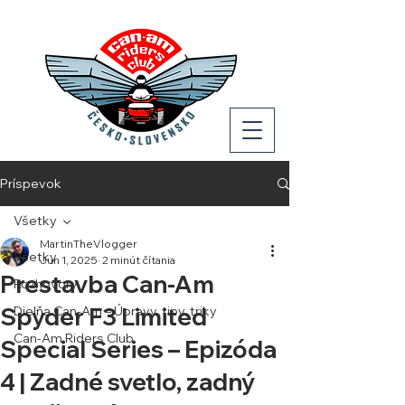
Príspevok
Všetky
MartinTheVlogger
Všetky
Jun 1, 2025
2 minút čítania
Prestavba Can-Am
Rozhovory
Spyder F3 Limited
Dielňa Can-Am – Úpravy, tipy, triky
Can-Am Riders Club
Special Series – Epizóda
4 | Zadné svetlo, zadný