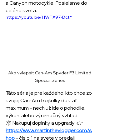
a Canyon motocykle. Posielame do 
celého sveta.
https://youtu.be/HWTX97-DctY
Ako vylepsit Can-Am Spyder F3 Limited 
Special Series
Táto séria je pre každého, kto chce zo 
svojej Can-Am trojkolky dostať 
maximum – nech už ide o pohodlie, 
výkon, alebo výnimočný vzhľad. 
📦 Nakupuj doplnky a upgrady: 👉
https://www.martinthevlogger.com/s
hop
 – číslo 1 na svete v predaji 