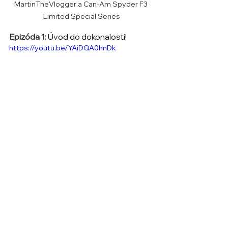
MartinTheVlogger a Can-Am Spyder F3 
Limited Special Series
Epizóda 1: 
Úvod do dokonalosti!
https://youtu.be/YAiDQA0hnDk
Special Series Can-Am Spyder F3 Limited 
od BRP a MartinTheVlogger
📦 Nakupuj doplnky a upgrady: 👉 
https://www.martinthevlogger.com/s
hop
 – číslo 1 na svete v predaji 
doplnkov pre Can-Am Spyder, Ryker 
a Canyon motocykle. Posielame do 