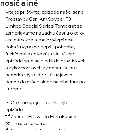
nosič a iné
Vitajte pri štvrtej epizóde našej série 
Prestavby Can-Am Spyder F3 
Limited Special Series! Tentokrát sa 
zameriavame na zadnú časť trojkolky 
– miesto, kde aj malé vylepšenia 
dokážu výrazne zlepšiť pohodlie, 
funkčnosť a celkovú jazdu. V tejto 
epizóde sme sa pustili do praktických 
a výkonnostných vylepšení, ktoré 
ocení každý jazdec – či už jazdíš 
denne do práce alebo na dlhé túry po 
Európe. 
🔧 Čo sme upgradovali v tejto 
epizóde: 
💡 Zadné LED svetlo FormFusion 
🛠 Tlmič veka kufra 