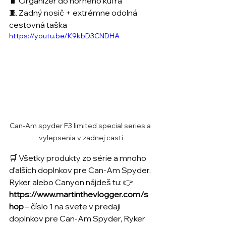
🧳 Organizér do horného kufra 
🧵 Zadný nosič + extrémne odolná 
cestovná taška 
https://youtu.be/K9kbD3CNDHA
Can-Am spyder F3 limited special series a 
vylepsenia v zadnej casti
🛒 Všetky produkty zo série a mnoho 
ďalších doplnkov pre Can-Am Spyder, 
Ryker alebo Canyon nájdeš tu: 👉 
https://www.martinthevlogger.com/s
hop
– číslo 1 na svete v predaji 
doplnkov pre Can-Am Spyder, Ryker 