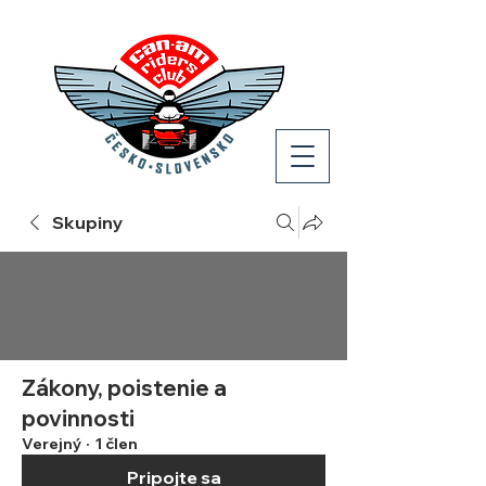
Skupiny
Zákony, poistenie a
povinnosti
Verejný
·
1 člen
Pripojte sa