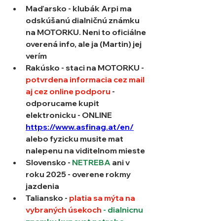
Maďarsko
 - 
klubák Arpi ma 
odskúšanú dialničnú známku 
na MOTORKU. Neni to oficiálne 
overená info, ale ja (Martin) jej 
verím
Rakúsko
 - staci na 
MOTORKU
 - 
potvrdena informacia cez mail 
aj cez online podporu
 - 
odporucame kupit 
elektronicku - ONLINE 
https://www.asfinag.at/en/
alebo fyzicku musite mat 
nalepenu na viditelnom mieste
Slovensko 
- 
NETREBA
 ani v 
roku 2025 - overene rokmy 
jazdenia
Taliansko 
- 
platia sa mýta na 
vybraných úsekoch
 - dialnicnu 