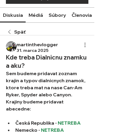
Diskusia
Médiá
Súbory
Členovia
Späť
martinthevlogger
31. marca 2025
Kde treba Dialnicnu znamku
a aku?
Sem budeme pridavat zoznam 
krajin a typov dialnicnych znamok, 
ktore treba mat na nase Can-Am 
Ryker, Spyder alebo Canyon. 
Krajiny budeme pridavat 
abecedne:
Česká Republika
 - 
NETREBA
Nemecko
 - 
NETREBA