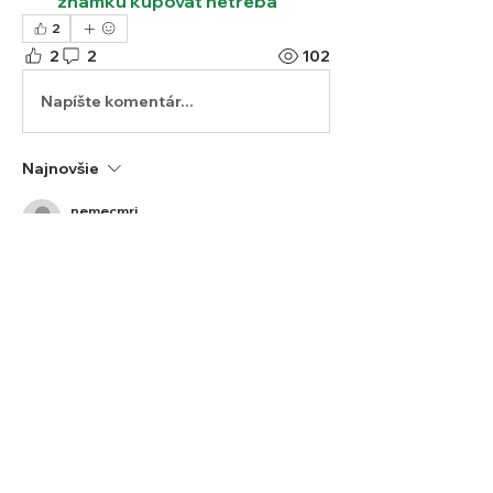
znamku kupovat netreba
2
2
2
102
Napíšte komentár...
Najnovšie
nemecmri
15. 4. 2025
A čo Maďarsko?
Like
Odpovedať
Zobraziť viac odpovedí
Informácie
Informácie o legislatíve, poistení a
pravidlách spojených s
...