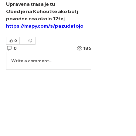
Upravena trasa je tu 
Obed je na Kohoutke ako bol j 
povodne cca okolo 12tej
https://mapy.com/s/pazudafojo
0
0
186
Write a comment...
Informácie
Plánovanie, organizácia a diskusia
o výjazdoch a stretnutiac
...
Prečítať si viac
členovia
MartinTheVlogger
Sledovať