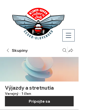
Skupiny
Výjazdy a stretnutia
Verejný
·
1 člen
Pripojte sa