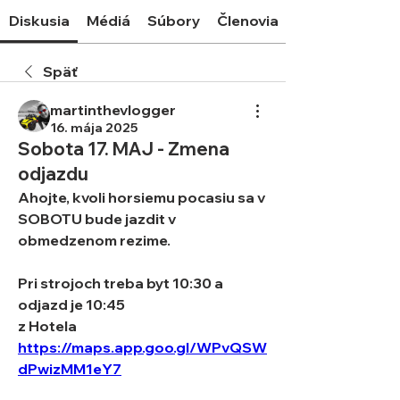
Diskusia
Médiá
Súbory
Členovia
Späť
martinthevlogger
16. mája 2025
Sobota 17. MAJ - Zmena
odjazdu
Ahojte, kvoli horsiemu pocasiu sa v 
SOBOTU bude jazdit v 
obmedzenom rezime.
Pri strojoch treba byt 10:30 a 
odjazd je 10:45
z Hotela 
https://maps.app.goo.gl/WPvQSW
dPwizMM1eY7